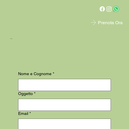
Prenota Ora
Contattaci
Nome e Cognome
*
Oggetto
*
Email
*